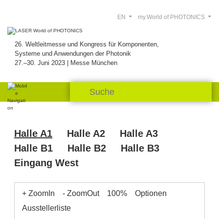
EN
my.World of PHOTONICS
26. Weltleitmesse und Kongress für Komponenten,
Systeme und Anwendungen der Photonik
27.–30. Juni 2023 | Messe München
Halle A1
Halle A2
Halle A3
Halle B1
Halle B2
Halle B3
Eingang West
+ ZoomIn
- ZoomOut
100%
Optionen
Ausstellerliste