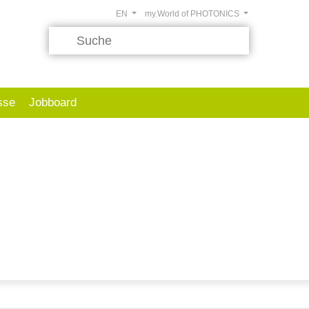
EN
my.World of PHOTONICS
sse
Jobboard